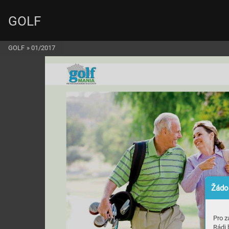
GOLF
GOLF
»
01/2017


Žádos
Pro z
Rádi 