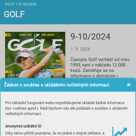
GOLF
»
9-10/2024
GOLF
9-10/2024
1. 9. 2024
Časopis Golf vychází od roku 
1993, nyní v nákladu 12 000 
kusů. Zaměřuje se na 
informace o domácím i 
světovém golfu, reportáže, 
Žádost o souhlas s ukládáním volitelných informací
rozhovory a profily, testy 
vybavení, informace o 
novinkách a cestování za 
Pro základní fungování webu nepotřebujeme ukládat žádné informace
golfem. Spolupracuje s 
(tzv. cookies apod.). Rádi bychom vás ale požádali o souhlas s uložením
prestižním britským titulem 
volitelných informací:
Golf Monthly a je smluvním 
partnerem české 
Profesionální golfové 
Anonymní unikátní ID
asociace.
Díky němu příště poznáme, že se jedná o stejné zařízení, a