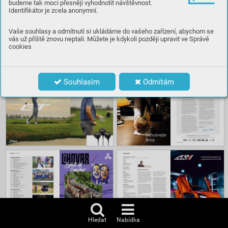
budeme tak moci přesněji vyhodnotit návštěvnost.
Identifikátor je zcela anonymní.
Číst
Vaše souhlasy a odmítnutí si ukládáme do vašeho zařízení, abychom se
vás už příště znovu neptali. Můžete je kdykoli později upravit ve Správě
cookies
Obsah
Souhlasím
Odmítám
Hledat
Nabídka