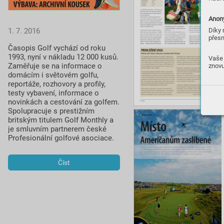
Anony
1. 7. 2016
Díky 
přesn
Časopis Golf vychází od roku 
1993, nyní v nákladu 12 000 kusů. 
Vaše 
Zaměřuje se na informace o 
znovu
domácím i světovém golfu, 
reportáže, rozhovory a profily, 
testy vybavení, informace o 
novinkách a cestování za golfem. 
Spolupracuje s prestižním 
britským titulem Golf Monthly a 
je smluvním partnerem české 
Profesionální golfové asociace.
Číst