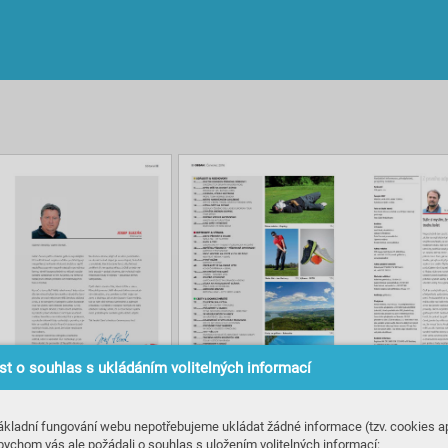
t o souhlas s ukládáním volitelných informací
ákladní fungování webu nepotřebujeme ukládat žádné informace (tzv. cookies ap
bychom vás ale požádali o souhlas s uložením volitelných informací: