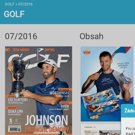
GOLF
»
07/2016
GOLF
07/2016
Obsah
Žádos
Pro z
Rádi 