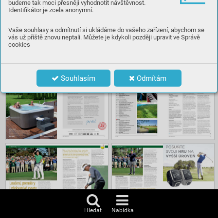
budeme tak moci přesněji vyhodnotit návštěvnost.
Identifikátor je zcela anonymní.
Číst
Vaše souhlasy a odmítnutí si ukládáme do vašeho zařízení, abychom se
vás už příště znovu neptali. Můžete je kdykoli později upravit ve Správě
cookies
Obsah
Souhlasím
Odmítám
Hledat
Nabídka