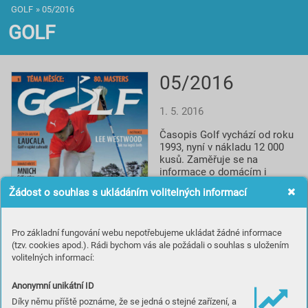
GOLF
»
05/2016
GOLF
05/2016
1. 5. 2016
Časopis Golf vychází od roku 
1993, nyní v nákladu 12 000 
kusů. Zaměřuje se na 
informace o domácím i 
světovém golfu, reportáže, 
Žádost o souhlas s ukládáním volitelných informací
rozhovory a profily, testy 
vybavení, informace o 
novinkách a cestování za 
Pro základní fungování webu nepotřebujeme ukládat žádné informace
golfem. Spolupracuje s 
(tzv. cookies apod.). Rádi bychom vás ale požádali o souhlas s uložením
prestižním britským titulem 
volitelných informací:
Golf Monthly a je smluvním 
partnerem české 
Profesionální golfové 
Anonymní unikátní ID
asociace.
Díky němu příště poznáme, že se jedná o stejné zařízení, a