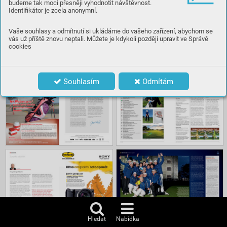
budeme tak moci přesněji vyhodnotit návštěvnost.
Identifikátor je zcela anonymní.
Číst
Vaše souhlasy a odmítnutí si ukládáme do vašeho zařízení, abychom se
vás už příště znovu neptali. Můžete je kdykoli později upravit ve Správě
cookies
Obsah
Souhlasím
Odmítám
Hledat
Nabídka