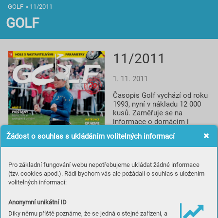
GOLF
»
11/2011
GOLF
11/2011
1. 11. 2011
Časopis Golf vychází od roku 
1993, nyní v nákladu 12 000 
kusů. Zaměřuje se na 
informace o domácím i 
světovém golfu, reportáže, 
Žádost o souhlas s ukládáním volitelných informací
rozhovory a profily, testy 
vybavení, informace o 
novinkách a cestování za 
Pro základní fungování webu nepotřebujeme ukládat žádné informace
golfem. Spolupracuje s 
(tzv. cookies apod.). Rádi bychom vás ale požádali o souhlas s uložením
prestižním britským titulem 
volitelných informací:
Golf Monthly a je smluvním 
partnerem české 
Profesionální golfové 
Anonymní unikátní ID
asociace.
Díky němu příště poznáme, že se jedná o stejné zařízení, a