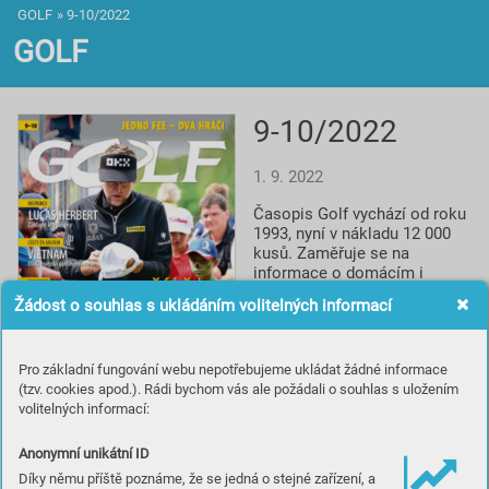
GOLF
»
9-10/2022
GOLF
9-10/2022
1. 9. 2022
Časopis Golf vychází od roku 
1993, nyní v nákladu 12 000 
kusů. Zaměřuje se na 
informace o domácím i 
světovém golfu, reportáže, 
Žádost o souhlas s ukládáním volitelných informací
rozhovory a profily, testy 
vybavení, informace o 
novinkách a cestování za 
Pro základní fungování webu nepotřebujeme ukládat žádné informace
golfem. Spolupracuje s 
(tzv. cookies apod.). Rádi bychom vás ale požádali o souhlas s uložením
prestižním britským titulem 
volitelných informací:
Golf Monthly a je smluvním 
partnerem české 
Profesionální golfové 
Anonymní unikátní ID
asociace.
Díky němu příště poznáme, že se jedná o stejné zařízení, a