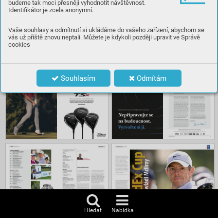
budeme tak moci přesněji vyhodnotit návštěvnost.
Identifikátor je zcela anonymní.
Číst
Vaše souhlasy a odmítnutí si ukládáme do vašeho zařízení, abychom se
vás už příště znovu neptali. Můžete je kdykoli později upravit ve Správě
cookies
Obsah
Souhlasím
Odmítám
Hledat
Nabídka