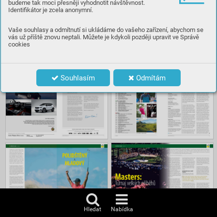
budeme tak moci přesněji vyhodnotit návštěvnost.
Identifikátor je zcela anonymní.
Číst
Vaše souhlasy a odmítnutí si ukládáme do vašeho zařízení, abychom se
vás už příště znovu neptali. Můžete je kdykoli později upravit ve Správě
cookies
Obsah
Souhlasím
Odmítám
Hledat
Nabídka