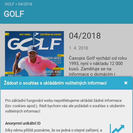
GOLF
»
04/2018
GOLF
04/2018
1. 4. 2018
Časopis Golf vychází od roku 
1993, nyní v nákladu 12 000 
kusů. Zaměřuje se na 
informace o domácím i 
světovém golfu, reportáže, 
Žádost o souhlas s ukládáním volitelných informací
rozhovory a profily, testy 
vybavení, informace o 
novinkách a cestování za 
Pro základní fungování webu nepotřebujeme ukládat žádné informace
golfem. Spolupracuje s 
(tzv. cookies apod.). Rádi bychom vás ale požádali o souhlas s uložením
prestižním britským titulem 
volitelných informací:
Golf Monthly a je smluvním 
partnerem české 
Profesionální golfové 
Anonymní unikátní ID
asociace.
Díky němu příště poznáme, že se jedná o stejné zařízení, a