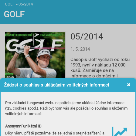
GOLF
»
05/2014
GOLF
05/2014
1. 5. 2014
Časopis Golf vychází od roku 
1993, nyní v nákladu 12 000 
kusů. Zaměřuje se na 
informace o domácím i 
světovém golfu, reportáže, 
Žádost o souhlas s ukládáním volitelných informací
rozhovory a profily, testy 
vybavení, informace o 
novinkách a cestování za 
Pro základní fungování webu nepotřebujeme ukládat žádné informace
golfem. Spolupracuje s 
(tzv. cookies apod.). Rádi bychom vás ale požádali o souhlas s uložením
prestižním britským titulem 
volitelných informací:
Golf Monthly a je smluvním 
partnerem české 
Profesionální golfové 
Anonymní unikátní ID
asociace.
Díky němu příště poznáme, že se jedná o stejné zařízení, a