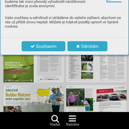
budeme tak moci přesněji vyhodnotit návštěvnost.
Identifikátor je zcela anonymní.
Číst
Vaše souhlasy a odmítnutí si ukládáme do vašeho zařízení, abychom se
vás už příště znovu neptali. Můžete je kdykoli později upravit ve Správě
cookies
Obsah
Souhlasím
Odmítám
Hledat
Nabídka