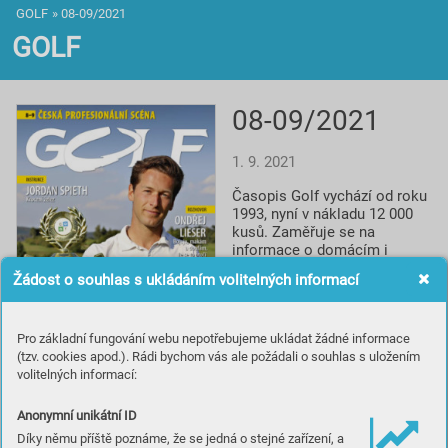
GOLF
»
08-09/2021
GOLF
08-09/2021
1. 9. 2021
Časopis Golf vychází od roku 
1993, nyní v nákladu 12 000 
kusů. Zaměřuje se na 
informace o domácím i 
světovém golfu, reportáže, 
Žádost o souhlas s ukládáním volitelných informací
rozhovory a profily, testy 
vybavení, informace o 
novinkách a cestování za 
Pro základní fungování webu nepotřebujeme ukládat žádné informace
golfem. Spolupracuje s 
(tzv. cookies apod.). Rádi bychom vás ale požádali o souhlas s uložením
prestižním britským titulem 
volitelných informací:
Golf Monthly a je smluvním 
partnerem české 
Profesionální golfové 
Anonymní unikátní ID
asociace.
Díky němu příště poznáme, že se jedná o stejné zařízení, a