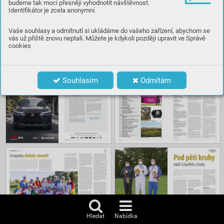
budeme tak moci přesněji vyhodnotit návštěvnost.
Identifikátor je zcela anonymní.
Číst
Vaše souhlasy a odmítnutí si ukládáme do vašeho zařízení, abychom se
vás už příště znovu neptali. Můžete je kdykoli později upravit ve Správě
cookies
Obsah
Souhlasím
Odmítám
Hledat
Nabídka