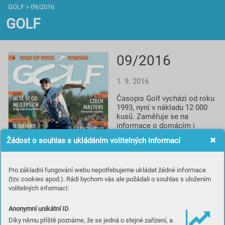
GOLF
»
09/2016
GOLF
09/2016
1. 9. 2016
Časopis Golf vychází od roku 
1993, nyní v nákladu 12 000 
kusů. Zaměřuje se na 
informace o domácím i 
světovém golfu, reportáže, 
Žádost o souhlas s ukládáním volitelných informací
rozhovory a profily, testy 
vybavení, informace o 
novinkách a cestování za 
Pro základní fungování webu nepotřebujeme ukládat žádné informace
golfem. Spolupracuje s 
(tzv. cookies apod.). Rádi bychom vás ale požádali o souhlas s uložením
prestižním britským titulem 
volitelných informací:
Golf Monthly a je smluvním 
partnerem české 
Profesionální golfové 
Anonymní unikátní ID
asociace.
Díky němu příště poznáme, že se jedná o stejné zařízení, a