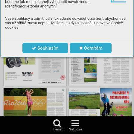
budeme tak moci přesněji vyhodnotit návštěvnost.
Identifikátor je zcela anonymní.
Číst
Vaše souhlasy a odmítnutí si ukládáme do vašeho zařízení, abychom se
vás už příště znovu neptali. Můžete je kdykoli později upravit ve Správě
cookies
Obsah
Souhlasím
Odmítám
Hledat
Nabídka