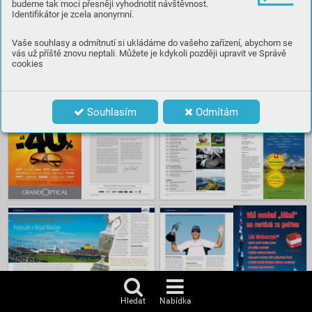
budeme tak moci přesněji vyhodnotit návštěvnost.
Identifikátor je zcela anonymní.
Číst
Vaše souhlasy a odmítnutí si ukládáme do vašeho zařízení, abychom se
vás už příště znovu neptali. Můžete je kdykoli později upravit ve Správě
cookies
Obsah
Souhlasím
Odmítám
Hledat
Nabídka