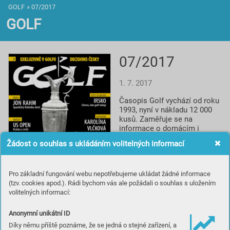
GOLF
»
07/2017
GOLF
07/2017
1. 7. 2017
Časopis Golf vychází od roku 
1993, nyní v nákladu 12 000 
kusů. Zaměřuje se na 
informace o domácím i 
světovém golfu, reportáže, 
Žádost o souhlas s ukládáním volitelných informací
rozhovory a profily, testy 
vybavení, informace o 
novinkách a cestování za 
Pro základní fungování webu nepotřebujeme ukládat žádné informace
golfem. Spolupracuje s 
(tzv. cookies apod.). Rádi bychom vás ale požádali o souhlas s uložením
prestižním britským titulem 
volitelných informací:
Golf Monthly a je smluvním 
partnerem české 
Profesionální golfové 
Anonymní unikátní ID
asociace.
Díky němu příště poznáme, že se jedná o stejné zařízení, a