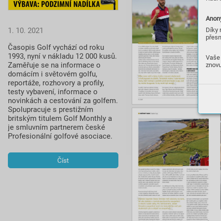
Anony
1. 10. 2021
Díky 
přesn
Časopis Golf vychází od roku 
1993, nyní v nákladu 12 000 kusů. 
Vaše 
Zaměřuje se na informace o 
znovu
domácím i světovém golfu, 
reportáže, rozhovory a profily, 
testy vybavení, informace o 
novinkách a cestování za golfem. 
Spolupracuje s prestižním 
britským titulem Golf Monthly a 
je smluvním partnerem české 
Profesionální golfové asociace.
Číst