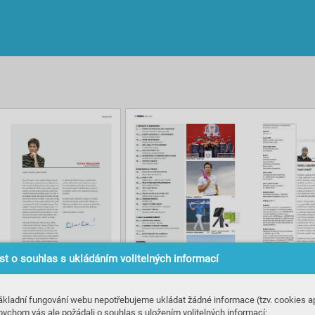
t o souhlas s ukládáním volitelných informací
ákladní fungování webu nepotřebujeme ukládat žádné informace (tzv. cookies ap
bychom vás ale požádali o souhlas s uložením volitelných informací: