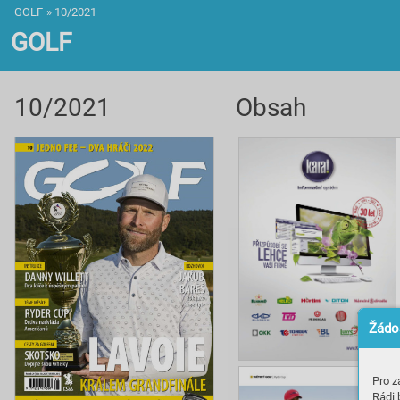
GOLF
»
10/2021
GOLF
10/2021
Obsah
Žádos
Pro z
Rádi 