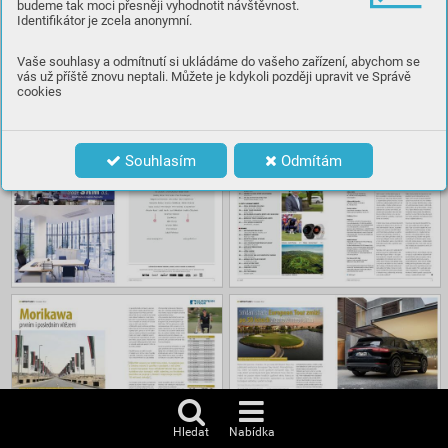
budeme tak moci přesněji vyhodnotit návštěvnost.
Identifikátor je zcela anonymní.
Číst
Vaše souhlasy a odmítnutí si ukládáme do vašeho zařízení, abychom se
vás už příště znovu neptali. Můžete je kdykoli později upravit ve Správě
cookies
Obsah
Souhlasím
Odmítám
Hledat
Nabídka