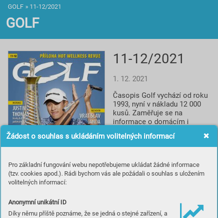
GOLF
»
11-12/2021
GOLF
11-12/2021
1. 12. 2021
Časopis Golf vychází od roku 
1993, nyní v nákladu 12 000 
kusů. Zaměřuje se na 
informace o domácím i 
světovém golfu, reportáže, 
Žádost o souhlas s ukládáním volitelných informací
rozhovory a profily, testy 
vybavení, informace o 
novinkách a cestování za 
Pro základní fungování webu nepotřebujeme ukládat žádné informace
golfem. Spolupracuje s 
(tzv. cookies apod.). Rádi bychom vás ale požádali o souhlas s uložením
prestižním britským titulem 
volitelných informací:
Golf Monthly a je smluvním 
partnerem české 
Profesionální golfové 
Anonymní unikátní ID
asociace.
Díky němu příště poznáme, že se jedná o stejné zařízení, a