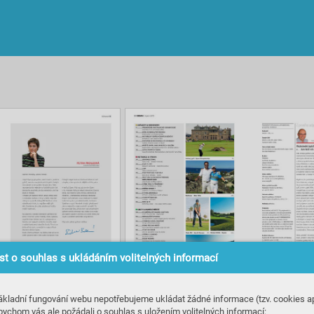
t o souhlas s ukládáním volitelných informací
ákladní fungování webu nepotřebujeme ukládat žádné informace (tzv. cookies ap
bychom vás ale požádali o souhlas s uložením volitelných informací: