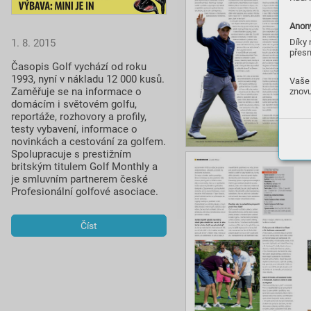
Anony
1. 8. 2015
Díky 
přesn
Časopis Golf vychází od roku 
1993, nyní v nákladu 12 000 kusů. 
Vaše 
Zaměřuje se na informace o 
znovu
domácím i světovém golfu, 
reportáže, rozhovory a profily, 
testy vybavení, informace o 
novinkách a cestování za golfem. 
Spolupracuje s prestižním 
britským titulem Golf Monthly a 
je smluvním partnerem české 
Profesionální golfové asociace.
Číst