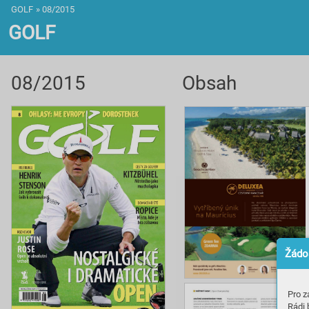
GOLF
»
08/2015
GOLF
08/2015
Obsah
Žádos
Pro z
Rádi 