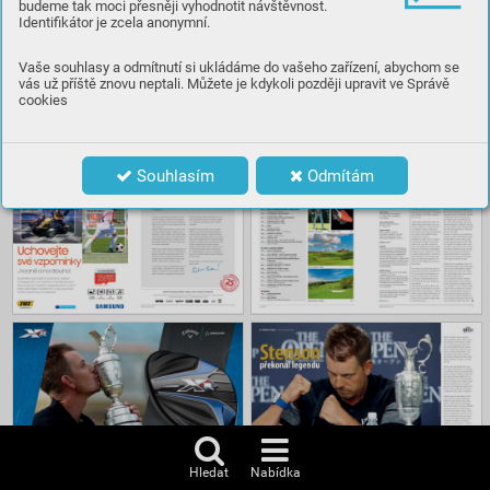
budeme tak moci přesněji vyhodnotit návštěvnost.
Identifikátor je zcela anonymní.
Číst
Vaše souhlasy a odmítnutí si ukládáme do vašeho zařízení, abychom se
vás už příště znovu neptali. Můžete je kdykoli později upravit ve Správě
cookies
Obsah
Souhlasím
Odmítám
Hledat
Nabídka