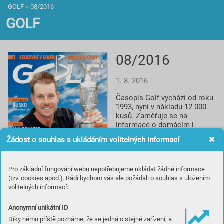
GOLF
»
08/2016
GOLF
08/2016
1. 8. 2016
Časopis Golf vychází od roku 
1993, nyní v nákladu 12 000 
kusů. Zaměřuje se na 
informace o domácím i 
světovém golfu, reportáže, 
Žádost o souhlas s ukládáním volitelných informací
rozhovory a profily, testy 
vybavení, informace o 
novinkách a cestování za 
Pro základní fungování webu nepotřebujeme ukládat žádné informace
golfem. Spolupracuje s 
(tzv. cookies apod.). Rádi bychom vás ale požádali o souhlas s uložením
prestižním britským titulem 
volitelných informací:
Golf Monthly a je smluvním 
partnerem české 
Profesionální golfové 
Anonymní unikátní ID
asociace.
Díky němu příště poznáme, že se jedná o stejné zařízení, a