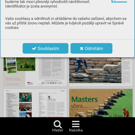
budeme tak moci přesněji vyhodnotit návštěvnost.
Identifikátor je zcela anonymní.
Číst
Vaše souhlasy a odmítnutí si ukládáme do vašeho zařízení, abychom se
vás už příště znovu neptali. Můžete je kdykoli později upravit ve Správě
cookies
Obsah
Souhlasím
Odmítám
Hledat
Nabídka