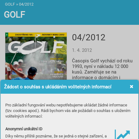
GOLF
»
04/2012
GOLF
04/2012
1. 4. 2012
Časopis Golf vychází od roku 
1993, nyní v nákladu 12 000 
kusů. Zaměřuje se na 
informace o domácím i 
světovém golfu, reportáže, 
Žádost o souhlas s ukládáním volitelných informací
rozhovory a profily, testy 
vybavení, informace o 
novinkách a cestování za 
Pro základní fungování webu nepotřebujeme ukládat žádné informace
golfem. Spolupracuje s 
(tzv. cookies apod.). Rádi bychom vás ale požádali o souhlas s uložením
prestižním britským titulem 
volitelných informací:
Golf Monthly a je smluvním 
partnerem české 
Profesionální golfové 
Anonymní unikátní ID
asociace.
Díky němu příště poznáme, že se jedná o stejné zařízení, a