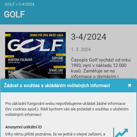
GOLF
»
3-4/2024
GOLF
3-4/2024
1. 3. 2024
Časopis Golf vychází od roku 
1993, nyní v nákladu 12 000 
kusů. Zaměřuje se na 
informace o domácím i 
světovém golfu, reportáže, 
Žádost o souhlas s ukládáním volitelných informací
rozhovory a profily, testy 
vybavení, informace o 
novinkách a cestování za 
Pro základní fungování webu nepotřebujeme ukládat žádné informace
golfem. Spolupracuje s 
(tzv. cookies apod.). Rádi bychom vás ale požádali o souhlas s uložením
prestižním britským titulem 
volitelných informací:
Golf Monthly a je smluvním 
partnerem české 
Profesionální golfové 
Anonymní unikátní ID
asociace.
Díky němu příště poznáme, že se jedná o stejné zařízení, a