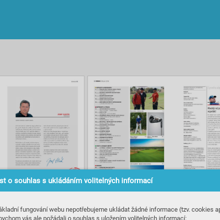
t o souhlas s ukládáním volitelných informací
ákladní fungování webu nepotřebujeme ukládat žádné informace (tzv. cookies ap
bychom vás ale požádali o souhlas s uložením volitelných informací: