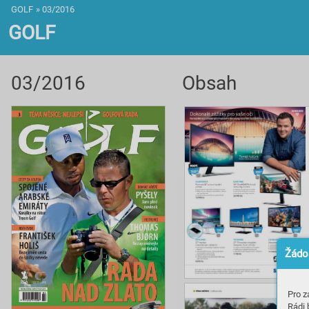
GOLF
»
03/2016
GOLF
03/2016
Obsah
Žádos
Pro z
Rádi 