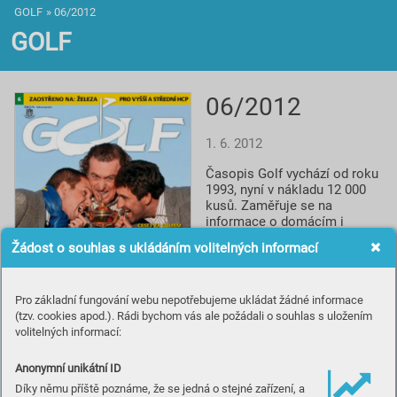
GOLF
»
06/2012
GOLF
06/2012
1. 6. 2012
Časopis Golf vychází od roku 
1993, nyní v nákladu 12 000 
kusů. Zaměřuje se na 
informace o domácím i 
světovém golfu, reportáže, 
Žádost o souhlas s ukládáním volitelných informací
rozhovory a profily, testy 
vybavení, informace o 
novinkách a cestování za 
Pro základní fungování webu nepotřebujeme ukládat žádné informace
golfem. Spolupracuje s 
(tzv. cookies apod.). Rádi bychom vás ale požádali o souhlas s uložením
prestižním britským titulem 
volitelných informací:
Golf Monthly a je smluvním 
partnerem české 
Profesionální golfové 
Anonymní unikátní ID
asociace.
Díky němu příště poznáme, že se jedná o stejné zařízení, a