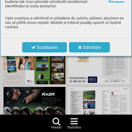
budeme tak moci přesněji vyhodnotit návštěvnost.
Identifikátor je zcela anonymní.
Číst
Vaše souhlasy a odmítnutí si ukládáme do vašeho zařízení, abychom se
vás už příště znovu neptali. Můžete je kdykoli později upravit ve Správě
cookies
Obsah
Souhlasím
Odmítám
Hledat
Nabídka