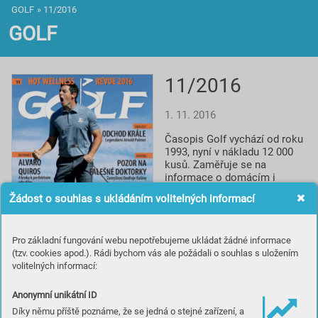
GOLF
»
11/2016
GOLF
11/2016
1. 11. 2016
Časopis Golf vychází od roku 
1993, nyní v nákladu 12 000 
kusů. Zaměřuje se na 
informace o domácím i 
světovém golfu, reportáže, 
Žádost o souhlas s ukládáním volitelných informací
rozhovory a profily, testy 
vybavení, informace o 
novinkách a cestování za 
Pro základní fungování webu nepotřebujeme ukládat žádné informace
golfem. Spolupracuje s 
(tzv. cookies apod.). Rádi bychom vás ale požádali o souhlas s uložením
prestižním britským titulem 
volitelných informací:
Golf Monthly a je smluvním 
partnerem české 
Profesionální golfové 
Anonymní unikátní ID
asociace.
Díky němu příště poznáme, že se jedná o stejné zařízení, a