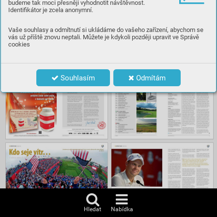
budeme tak moci přesněji vyhodnotit návštěvnost.
Identifikátor je zcela anonymní.
Číst
Vaše souhlasy a odmítnutí si ukládáme do vašeho zařízení, abychom se
vás už příště znovu neptali. Můžete je kdykoli později upravit ve Správě
cookies
Obsah
Souhlasím
Odmítám
Hledat
Nabídka