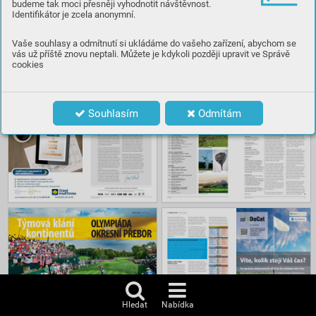
budeme tak moci přesněji vyhodnotit návštěvnost.
Identifikátor je zcela anonymní.
Číst
Vaše souhlasy a odmítnutí si ukládáme do vašeho zařízení, abychom se
vás už příště znovu neptali. Můžete je kdykoli později upravit ve Správě
cookies
Obsah
Souhlasím
Odmítám
Hledat
Nabídka