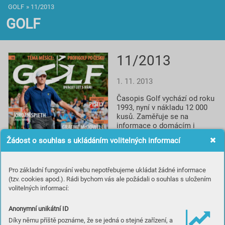
GOLF
»
11/2013
GOLF
11/2013
1. 11. 2013
Časopis Golf vychází od roku 
1993, nyní v nákladu 12 000 
kusů. Zaměřuje se na 
informace o domácím i 
světovém golfu, reportáže, 
Žádost o souhlas s ukládáním volitelných informací
rozhovory a profily, testy 
vybavení, informace o 
novinkách a cestování za 
Pro základní fungování webu nepotřebujeme ukládat žádné informace
golfem. Spolupracuje s 
(tzv. cookies apod.). Rádi bychom vás ale požádali o souhlas s uložením
prestižním britským titulem 
volitelných informací:
Golf Monthly a je smluvním 
partnerem české 
Profesionální golfové 
Anonymní unikátní ID
asociace.
Díky němu příště poznáme, že se jedná o stejné zařízení, a