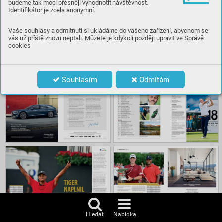
budeme tak moci přesněji vyhodnotit návštěvnost.
Identifikátor je zcela anonymní.
Číst
Vaše souhlasy a odmítnutí si ukládáme do vašeho zařízení, abychom se
vás už příště znovu neptali. Můžete je kdykoli později upravit ve Správě
cookies
Obsah
Souhlasím
Odmítám
Hledat
Nabídka