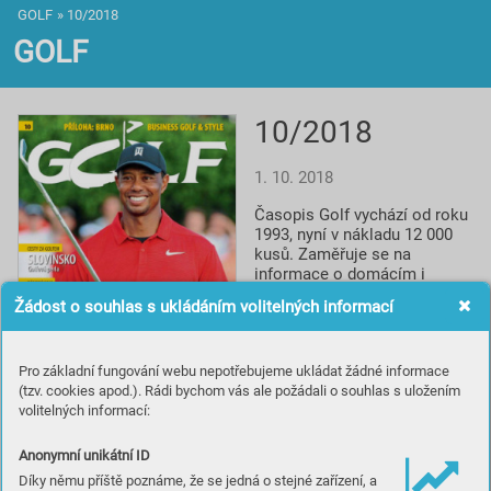
GOLF
»
10/2018
GOLF
10/2018
1. 10. 2018
Časopis Golf vychází od roku 
1993, nyní v nákladu 12 000 
kusů. Zaměřuje se na 
informace o domácím i 
světovém golfu, reportáže, 
Žádost o souhlas s ukládáním volitelných informací
rozhovory a profily, testy 
vybavení, informace o 
novinkách a cestování za 
Pro základní fungování webu nepotřebujeme ukládat žádné informace
golfem. Spolupracuje s 
(tzv. cookies apod.). Rádi bychom vás ale požádali o souhlas s uložením
prestižním britským titulem 
volitelných informací:
Golf Monthly a je smluvním 
partnerem české 
Profesionální golfové 
Anonymní unikátní ID
asociace.
Díky němu příště poznáme, že se jedná o stejné zařízení, a