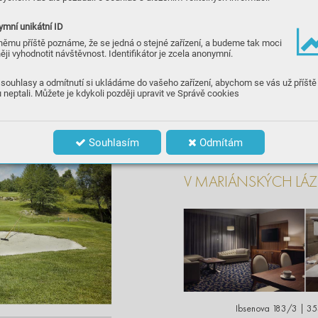
s peč
livě s
tř
iženými greeny až p
o deví
tk
y 
s kapkou s
yrovos
ti. Svý
m dílem t
ak i hř
iště 
mní unikátní ID
trochu
 pomáhají
 zahnat
 stigma
 nehostin-
ného ko
ut
u republik
y
. P
řij
eď
t
e se o to
m 
němu příště poznáme, že se jedná o stejné zařízení, a budeme tak moci
přes
vědči
t. 
ěji vyhodnotit návštěvnost. Identifikátor je zcela anonymní.
NA
ČERPEJTE ENERGII
souhlasy a odmítnutí si ukládáme do vašeho zařízení, abychom se vás už příště
 neptali. Můžete je kdykoli později upravit ve Správě cookies
NOVOU GOLF
OVOU
SEZ
ÓNU V PŘÍJEMN
Souhlasím
Odmítám
PROS
TŘEDÍ HO
TELU 
V MARIÁNSK
ÝCH L
Á
Z
Ibsenova 1
83/3 | 3
5