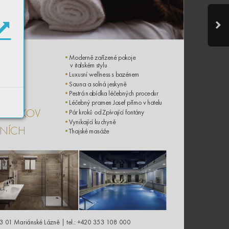
•
Moderně zařízené pok
oje
 NA
     v italském st
ylu
•
Luxusní wellness s bazénem
•
Sauna a solná jeskyně
ÉM
•
Pestrá nabídka léčebných pr
ocedur
•
Léčebný pramen Josef přímo v h
otelu
NABOK
OV
•
Pár kr
oků od Z
pívající fontány
•
V
ynikající kuchyně
NÍCH
•
T
hajské masáž
e
3 0
1 Mariánské Lázně | tel.: +4
2
0 3
53 1
08 000