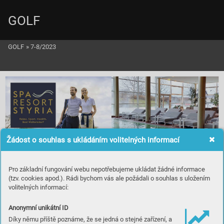
GOLF
GOLF
»
7-8/2023
Žádost o souhlas s ukládáním volitelných informací
Pro základní fungování webu nepotřebujeme ukládat žádné informace
(tzv. cookies apod.). Rádi bychom vás ale požádali o souhlas s uložením
volitelných informací:
V
ýhody na golfu
~Slev
Anonymní unikátní ID
a na green fee 25
~zdarma caddy
Díky němu příště poznáme, že se jedná o stejné zařízení, a
 bo
v
xy 
 hotelu