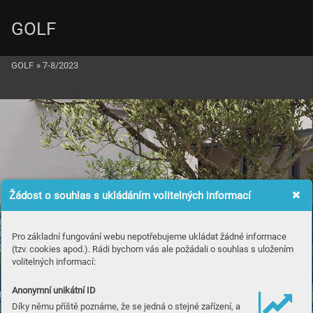
GOLF
GOLF
»
7-8/2023
Žádost o souhlas s ukládáním volitelných informací
Pro základní fungování webu nepotřebujeme ukládat žádné informace
(tzv. cookies apod.). Rádi bychom vás ale požádali o souhlas s uložením
volitelných informací:
Anonymní unikátní ID
Díky němu příště poznáme, že se jedná o stejné zařízení, a