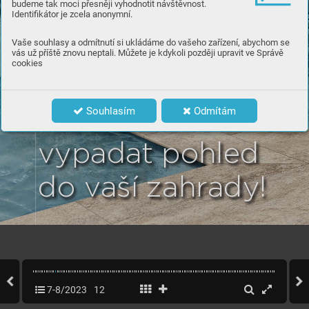
budeme tak moci přesněji vyhodnotit návštěvnost.
Identifikátor je zcela anonymní.
Vaše souhlasy a odmítnutí si ukládáme do vašeho zařízení, abychom se
vás už příště znovu neptali. Můžete je kdykoli později upravit ve Správě
cookies
Souhlasím
Odmítám
I takto může 
vypadat pohled 
do vaší zahrady!
7-8/2023
12