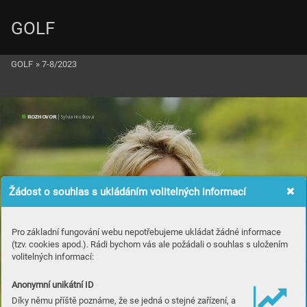
GOLF
GOLF
»
7-8/2023
ROZ
H
OVOR
 | S
yl
via Hrušková
Žádost o souhlas s ukládáním volitelných informací
Pro základní fungování webu nepotřebujeme ukládat žádné informace
(tzv. cookies apod.). Rádi bychom vás ale požádali o souhlas s uložením
volitelných informací:
Anonymní unikátní ID
Díky němu příště poznáme, že se jedná o stejné zařízení, a