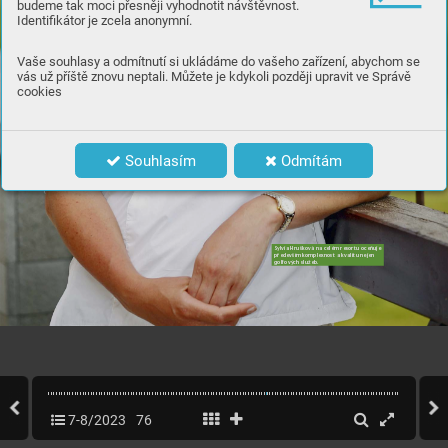
budeme tak moci přesněji vyhodnotit návštěvnost.
Identifikátor je zcela anonymní.
Vaše souhlasy a odmítnutí si ukládáme do vašeho zařízení, abychom se
vás už příště znovu neptali. Můžete je kdykoli později upravit ve Správě
cookies
Souhlasím
Odmítám
Sylv
ia Hru
šková n
a cel
ém r
eso
r
tu oc
eň
uje 
pře
dev
ším kom
ple
xno
st a k
val
itu ne
jen 
golfových služeb.
74
|
 GOLF
7-8/2023
76