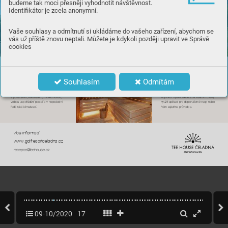
budeme tak moci přesněji vyhodnotit návštěvnost.


Identifikátor je zcela anonymní.




Vaše souhlasy a odmítnutí si ukládáme do vašeho zařízení, abychom se



vás už příště znovu neptali. Můžete je kdykoli později upravit ve Správě

cookies






Ubytování
Souhlasím
Odmítám
























09-10/2020
17