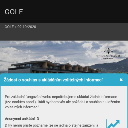
GOLF
GOLF
»
09-10/2020
Žádost o souhlas s ukládáním volitelných informací
Pro základní fungování webu nepotřebujeme ukládat žádné informace
(tzv. cookies apod.). Rádi bychom vás ale požádali o souhlas s uložením
Golfový ráj v sr
dci Beskyd
volitelných informací:

Anonymní unikátní ID
Díky němu příště poznáme, že se jedná o stejné zařízení, a