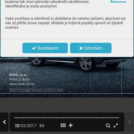
budeme tak moci přesněji vyhodnotit návštěvnost.
Identifikátor je zcela anonymní.
Vaše souhlasy a odmítnutí si ukládáme do vašeho zařízení, abychom se
vás už příště znovu neptali. Můžete je kdykoli později upravit ve Správě
cookies
Souhlasím
Odmítám
03/2017
84