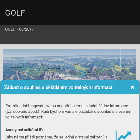
GOLF
GOLF
»
08/2017
Žádost o souhlas s ukládáním volitelných informací
GCC Dachstein-
10
T
auern
Pro základní fungování webu nepotřebujeme ukládat žádné informace
15
Haus
(tzv. cookies apod.). Rádi bychom vás ale požádali o souhlas s uložením
Radstad
t
Schladming
1-
4
6
5
13
12
GC 
14
11
volitelných informací:
8
Radstadt
7
9
Anonymní unikátní ID
Díky němu příště poznáme, že se jedná o stejné zařízení, a
4 h
ř
iš
t
ě 