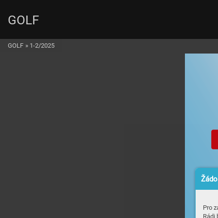
GOLF
GOLF
»
1-2/2025
Žádos
Pro z
Rádi 