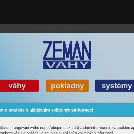
t o souhlas s ukládáním volitelných informací
ákladní fungování webu nepotřebujeme ukládat žádné informace (tzv. cookies ap
bychom vás ale požádali o souhlas s uložením volitelných informací: