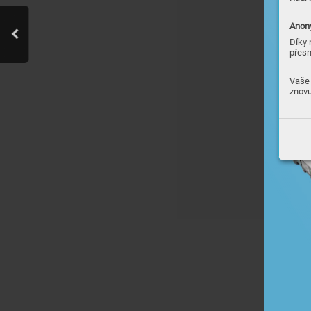
Anony
Díky 
přesn
Vaše 
znovu