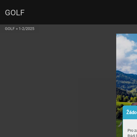
GOLF
GOLF
»
1-2/2025
Žádos
Pro z
Rádi 