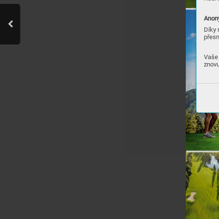
Anony
Díky 
přesn
Vaše 
znovu