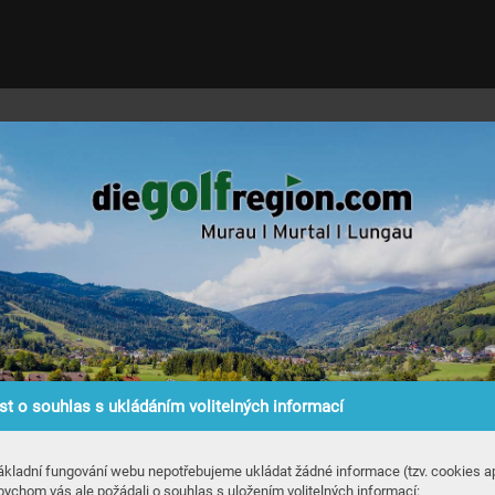
t o souhlas s ukládáním volitelných informací
ákladní fungování webu nepotřebujeme ukládat žádné informace (tzv. cookies ap
bychom vás ale požádali o souhlas s uložením volitelných informací: