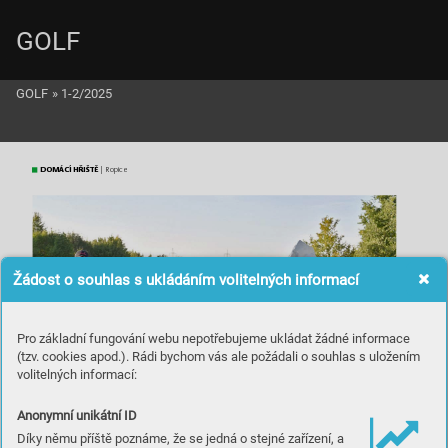
GOLF
GOLF
»
1-2/2025
DO
MÁC
Í H
ŘIŠ
TĚ
| Ropic
e
Žádost o souhlas s ukládáním volitelných informací
Pro základní fungování webu nepotřebujeme ukládat žádné informace
(tzv. cookies apod.). Rádi bychom vás ale požádali o souhlas s uložením
volitelných informací:
Anonymní unikátní ID
Ov
ýchov
u tale
ntovanýc
h hráčů s
e vre
sort
u star
á zkušený p
rofes
ionál St
anislav M
atuš.
R
o
p
i
ce r
o
zš
iř
u
je sv
é s
l
u
žb
y
,
Díky němu příště poznáme, že se jedná o stejné zařízení, a