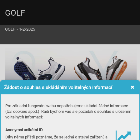
GOLF
GOLF
»
1-2/2025
Žádost o souhlas s ukládáním volitelných informací
Pro základní fungování webu nepotřebujeme ukládat žádné informace
E
T
A
L
E
E
V
(tzv. cookies apod.). Rádi bychom vás ale požádali o souhlas s uložením
volitelných informací:
B
U
I
L
T
D
I
F
F
E
R
E
N
T
Anonymní unikátní ID
Díky němu příště poznáme, že se jedná o stejné zařízení, a