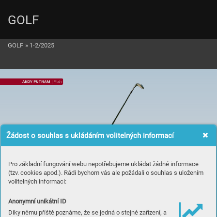
GOLF
GOLF
»
1-2/2025
AND
Y PUTNAM 
| Pit
ch
Žádost o souhlas s ukládáním volitelných informací
Pro základní fungování webu nepotřebujeme ukládat žádné informace
(tzv. cookies apod.). Rádi bychom vás ale požádali o souhlas s uložením
volitelných informací:
Anonymní unikátní ID
Zá
kl
a
dy
Díky němu příště poznáme, že se jedná o stejné zařízení, a