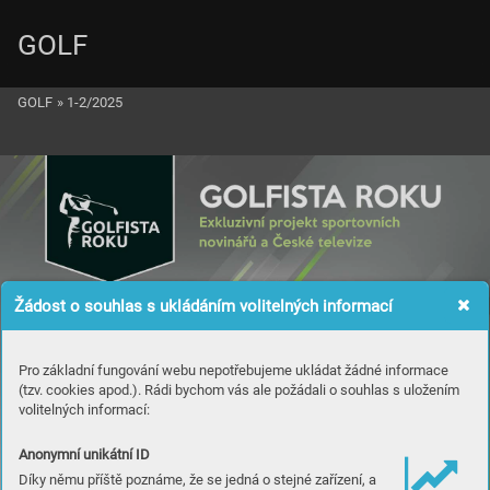
GOLF
GOLF
»
1-2/2025
Žádost o souhlas s ukládáním volitelných informací
Pro základní fungování webu nepotřebujeme ukládat žádné informace
(tzv. cookies apod.). Rádi bychom vás ale požádali o souhlas s uložením
volitelných informací:
Anonymní unikátní ID
Díky němu příště poznáme, že se jedná o stejné zařízení, a