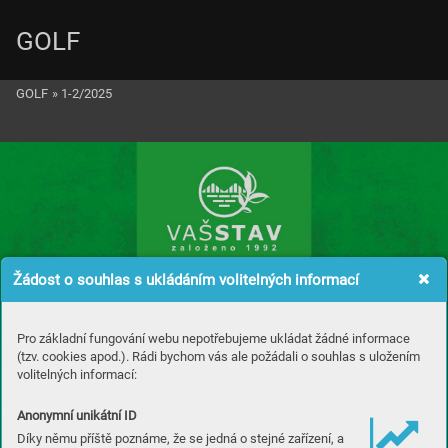
GOLF
GOLF
»
1-2/2025
Žádost o souhlas s ukládáním volitelných informací
Pro základní fungování webu nepotřebujeme ukládat žádné informace
(tzv. cookies apod.). Rádi bychom vás ale požádali o souhlas s uložením
volitelných informací:
Anonymní unikátní ID
Díky němu příště poznáme, že se jedná o stejné zařízení, a