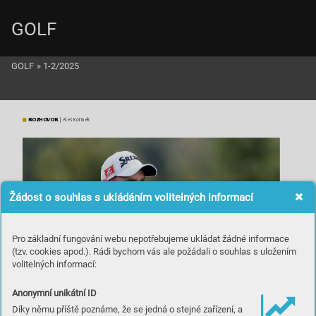
GOLF
GOLF
»
1-2/2025
ROZ
HOVOR
| Al
eš Koř
ínek
Žádost o souhlas s ukládáním volitelných informací
Pro základní fungování webu nepotřebujeme ukládat žádné informace
(tzv. cookies apod.). Rádi bychom vás ale požádali o souhlas s uložením
volitelných informací:
Anonymní unikátní ID
Díky němu příště poznáme, že se jedná o stejné zařízení, a