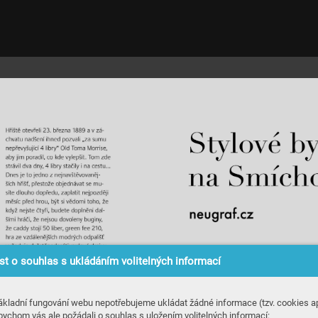
t o souhlas s ukládáním volitelných informací
ákladní fungování webu nepotřebujeme ukládat žádné informace (tzv. cookies ap
bychom vás ale požádali o souhlas s uložením volitelných informací: