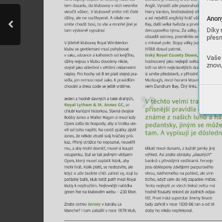
Anony
Díky 
přesn
Vaše 
znovu