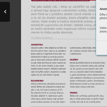
Anony
Díky 
přesn
Vaše 
znovu