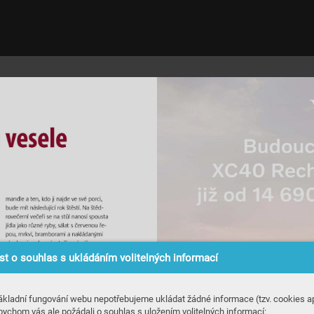
t o souhlas s ukládáním volitelných informací
ákladní fungování webu nepotřebujeme ukládat žádné informace (tzv. cookies ap
bychom vás ale požádali o souhlas s uložením volitelných informací: