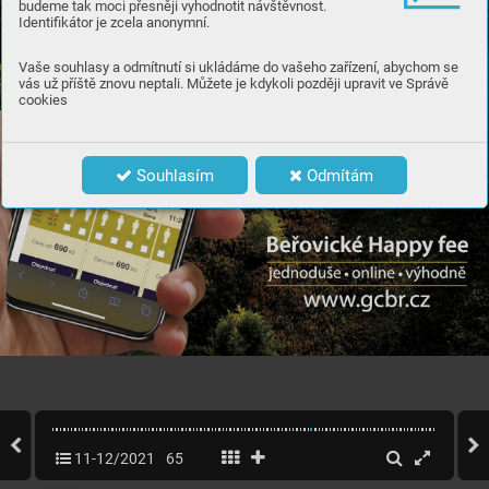
budeme tak moci přesněji vyhodnotit návštěvnost.
Identifikátor je zcela anonymní.
Vaše souhlasy a odmítnutí si ukládáme do vašeho zařízení, abychom se
vás už příště znovu neptali. Můžete je kdykoli později upravit ve Správě
cookies
Souhlasím
Odmítám
11-12/2021
65