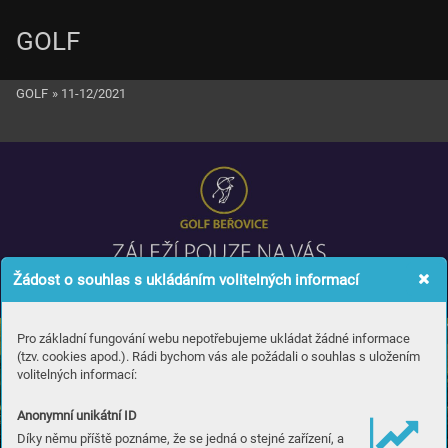
GOLF
GOLF
»
11-12/2021
Žádost o souhlas s ukládáním volitelných informací
Pro základní fungování webu nepotřebujeme ukládat žádné informace
(tzv. cookies apod.). Rádi bychom vás ale požádali o souhlas s uložením
volitelných informací:
Anonymní unikátní ID
Díky němu příště poznáme, že se jedná o stejné zařízení, a