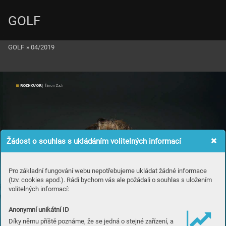
GOLF
GOLF
»
04/2019
ROZ
H
OVO
R
 | Šimon Zach
Žádost o souhlas s ukládáním volitelných informací
Pro základní fungování webu nepotřebujeme ukládat žádné informace
(tzv. cookies apod.). Rádi bychom vás ale požádali o souhlas s uložením
volitelných informací:
Anonymní unikátní ID
Díky němu příště poznáme, že se jedná o stejné zařízení, a