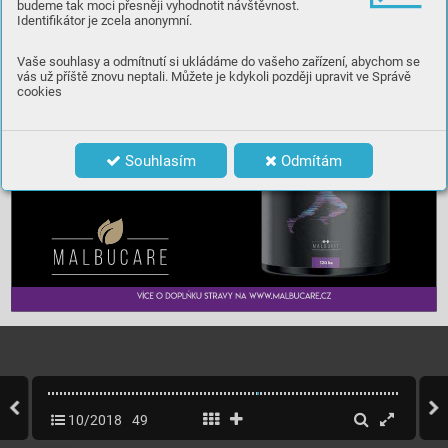
budeme tak moci přesněji vyhodnotit návštěvnost.
Identifikátor je zcela anonymní.
Vaše souhlasy a odmítnutí si ukládáme do vašeho zařízení, abychom se
vás už příště znovu neptali. Můžete je kdykoli později upravit ve Správě
cookies
Souhlasím
Odmítám
10/2018
49