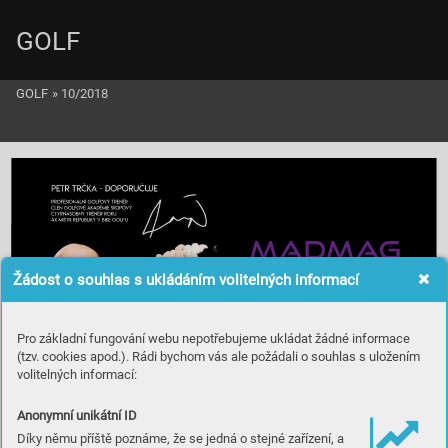
GOLF
GOLF
»
10/2018
Žádost o souhlas s ukládáním volitelných informací
Pro základní fungování webu nepotřebujeme ukládat žádné informace
(tzv. cookies apod.). Rádi bychom vás ale požádali o souhlas s uložením
volitelných informací:
Anonymní unikátní ID
Díky němu příště poznáme, že se jedná o stejné zařízení, a