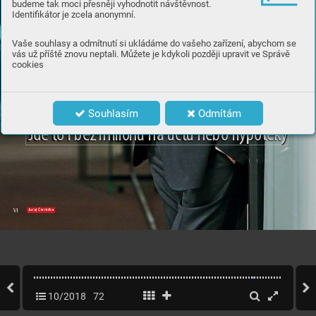
budeme tak moci přesněji vyhodnotit návštěvnost.
Identifikátor je zcela anonymní.
Vaše souhlasy a odmítnutí si ukládáme do vašeho zařízení, abychom se
vás už příště znovu neptali. Můžete je kdykoli později upravit ve Správě
cookies
I
NVE
ST
O
V
A
T
 D
O
 NEMO
VIT
OSTÍ
S
E P
O
ŘÁ
D V
Y
P
L
A
T
Í
Souhlasím
Odmítám
J
de t
o i be
z m
i
l
io
n
ů n
a ú
č
t
u n
e
bo h
yp
o
t
é
k
y
 Černička
VI
Juraj
10/2018
72