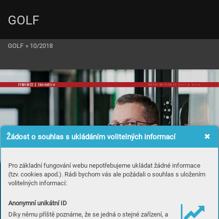
GOLF
GOLF
»
10/2018
FINANCE | Investice 
BRNO BUSINESS Golf & Style
Žádost o souhlas s ukládáním volitelných informací
Pro základní fungování webu nepotřebujeme ukládat žádné informace
(tzv. cookies apod.). Rádi bychom vás ale požádali o souhlas s uložením
volitelných informací:
Anonymní unikátní ID
Díky němu příště poznáme, že se jedná o stejné zařízení, a