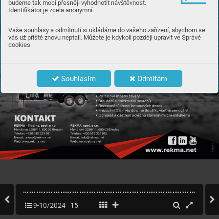
budeme tak moci přesněji vyhodnotit návštěvnost.
Identifikátor je zcela anonymní.
Vaše souhlasy a odmítnutí si ukládáme do vašeho zařízení, abychom se
vás už příště znovu neptali. Můžete je kdykoli později upravit ve Správě
cookies
Souhlasím
Odmítám
9-10/2024
15