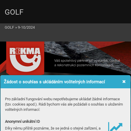
GOLF
GOLF
»
9-10/2024
Žádost o souhlas s ukládáním volitelných informací
Pro základní fungování webu nepotřebujeme ukládat žádné informace
(tzv. cookies apod.). Rádi bychom vás ale požádali o souhlas s uložením
volitelných informací:
Anonymní unikátní ID
Díky němu příště poznáme, že se jedná o stejné zařízení, a