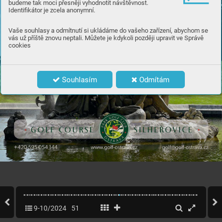
budeme tak moci přesněji vyhodnotit návštěvnost.
Identifikátor je zcela anonymní.
Vaše souhlasy a odmítnutí si ukládáme do vašeho zařízení, abychom se
vás už příště znovu neptali. Můžete je kdykoli později upravit ve Správě
cookies
Souhlasím
Odmítám
9-10/2024
51