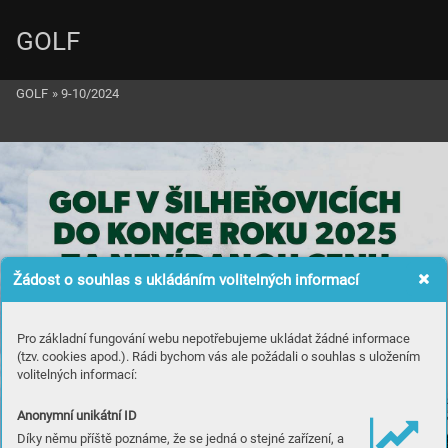
GOLF
GOLF
»
9-10/2024
Žádost o souhlas s ukládáním volitelných informací
Pro základní fungování webu nepotřebujeme ukládat žádné informace
(tzv. cookies apod.). Rádi bychom vás ale požádali o souhlas s uložením
volitelných informací:
Anonymní unikátní ID
Díky němu příště poznáme, že se jedná o stejné zařízení, a