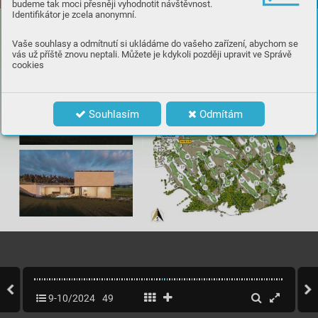
budeme tak moci přesněji vyhodnotit návštěvnost.
Identifikátor je zcela anonymní.
9bWÝVQ«EO¯]N
RVWLMDPN
\ÏJROIRY«KRKěLģWÝ2VWUDYLFH
VbSě¯P¿PY¿KOHGHPQDJROIRY«KěLģWÝ
Vaše souhlasy a odmítnutí si ukládáme do vašeho zařízení, abychom se
MH]HU
RDQD/
\VRXKRUXQDE¯]¯PHNbSU
RGHMLSOQÝ]DV¯ħRYDQ¿
vás už příště znovu neptali. Můžete je kdykoli později upravit ve Správě
VWDYHEQ¯SR]HPHNVbY¿PÝU
RXbP


cookies
,QIRU
PDFHQDWHOÏbbb
pozemek
Souhlasím
Odmítám
9-10/2024
49