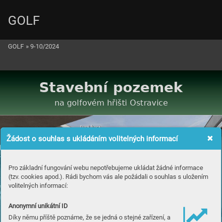
GOLF
GOLF
»
9-10/2024
Stavební pozemek 
QDJROIRY«PKěLģWL2VWUDYLFH
L
ysá hora
Žádost o souhlas s ukládáním volitelných informací
Pro základní fungování webu nepotřebujeme ukládat žádné informace
(tzv. cookies apod.). Rádi bychom vás ale požádali o souhlas s uložením
volitelných informací:
Anonymní unikátní ID
Díky němu příště poznáme, že se jedná o stejné zařízení, a