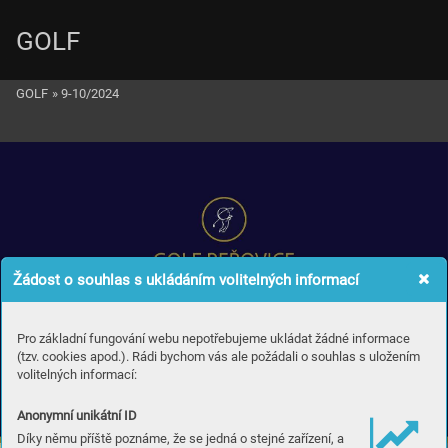
GOLF
GOLF
»
9-10/2024
Žádost o souhlas s ukládáním volitelných informací
Pro základní fungování webu nepotřebujeme ukládat žádné informace
(tzv. cookies apod.). Rádi bychom vás ale požádali o souhlas s uložením
volitelných informací:
Anonymní unikátní ID
Díky němu příště poznáme, že se jedná o stejné zařízení, a