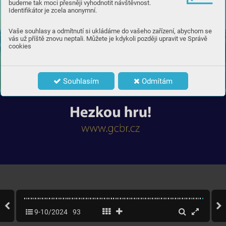
budeme tak moci přesněji vyhodnotit návštěvnost.
Identifikátor je zcela anonymní.
Vaše souhlasy a odmítnutí si ukládáme do vašeho zařízení, abychom se
vás už příště znovu neptali. Můžete je kdykoli později upravit ve Správě
cookies
Souhlasím
Odmítám
9-10/2024
93