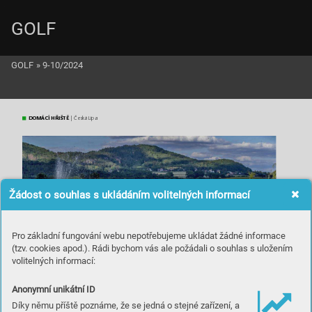
GOLF
GOLF
»
9-10/2024
DO
MÁC
Í 
HŘ
IŠ
TĚ
 | Č
esk
á L
ípa
Žádost o souhlas s ukládáním volitelných informací
Pro základní fungování webu nepotřebujeme ukládat žádné informace
(tzv. cookies apod.). Rádi bychom vás ale požádali o souhlas s uložením
volitelných informací:
Anonymní unikátní ID
Na h
řišt
i naj
dete 
hned 
něko
lik vodn
ích p
řek
ážek
.
Díky němu příště poznáme, že se jedná o stejné zařízení, a