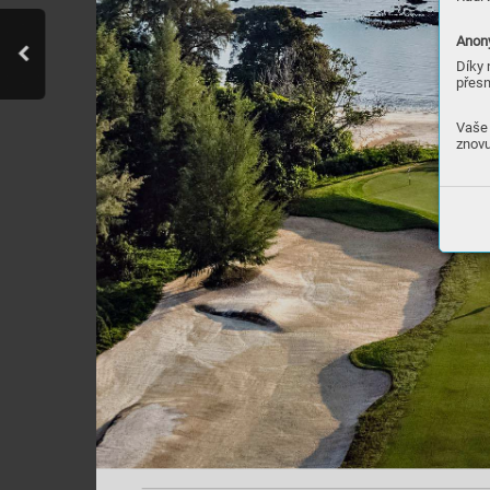
Anony
Díky 
přesn
Vaše 
znovu