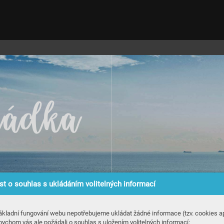
h
á
d
k
a
t o souhlas s ukládáním volitelných informací
ákladní fungování webu nepotřebujeme ukládat žádné informace (tzv. cookies ap
bychom vás ale požádali o souhlas s uložením volitelných informací: