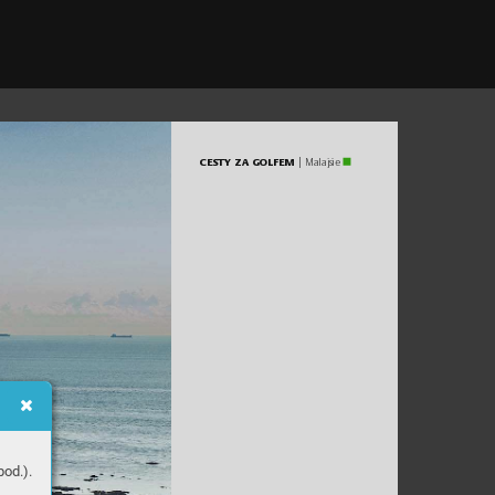
C
EST
Y
Z
A
GO
L
FEM
 | M
alajsi
e
od.).