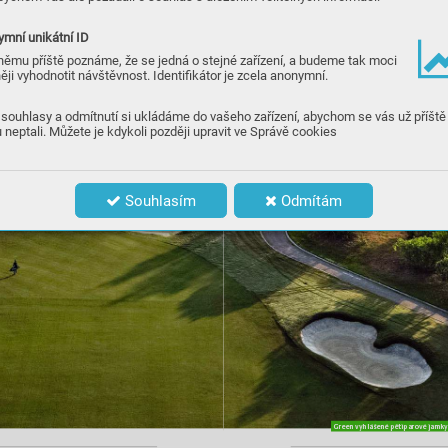
mní unikátní ID
němu příště poznáme, že se jedná o stejné zařízení, a budeme tak moci
ěji vyhodnotit návštěvnost. Identifikátor je zcela anonymní.
souhlasy a odmítnutí si ukládáme do vašeho zařízení, abychom se vás už příště
 neptali. Můžete je kdykoli později upravit ve Správě cookies
Souhlasím
Odmítám
Gre
en vyhlá
šené pě
tiparové jamk
y