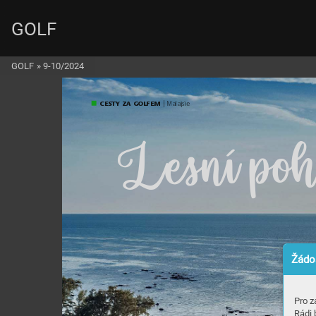
GOLF
GOLF
»
9-10/2024
C
EST
Y
 Z
A 
GO
LF
EM
| Mal
ajsie
L
e
s
n
í p
o
Žádos
Pro z
Rádi 