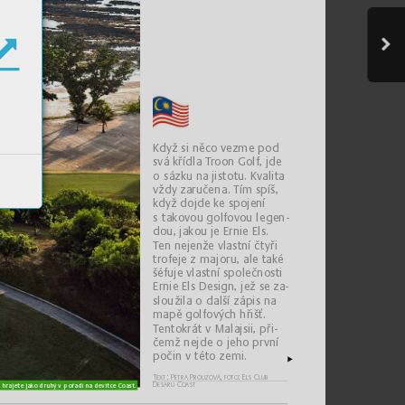
K
dyž si něco v
ez
me pod 
svá kříd
la T
roon Gol
f
, jd
e 
o
sá
zk
u na j
istot
u. K
va
li
ta 
vždy za
ruč
ena. Tím s
píš, 
k
dyž do
jd
e 
ke 
s
poje
ní 
s
tak
ov
ou go
lf
ovo
u legen-
dou, j
ak
ou j
e Ern
ie E
ls. 
T
en n
eje
nž
e vl
astn
í č
t
yři 
tro
fe
je zmajo
ru, ale ta
ké 
šéfu
je vl
astn
í spol
ečnosti
Ern
ie E
ls Des
ig
n, jež s
e za-
slo
už
i
la odalš
í záp
is n
a 
mapě 
go
lfo
v
ýc
h hřišť. 
T
en
tok
rát v
Ma
la
js
ii
, při-
čem
ž ne
jde 
o
jeh
o pr
vn
í 
poči
n v
tét
o z
emi
.
T
ex
t: Pe
tr
a Pro
uzová, foto
: El
s Club 
De
saru 
Coa
st
 hrajete jako druhý vpo
řadí na devítc
e Coas
t.