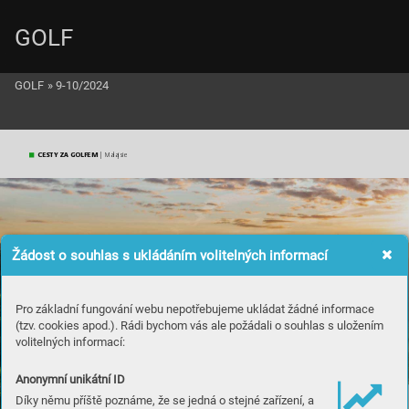
GOLF
GOLF
»
9-10/2024
C
EST
Y
Z
A
GO
L
FEM
 | M
alajsi
e
Žádost o souhlas s ukládáním volitelných informací
Pro základní fungování webu nepotřebujeme ukládat žádné informace
(tzv. cookies apod.). Rádi bychom vás ale požádali o souhlas s uložením
volitelných informací:
Anonymní unikátní ID
Díky němu příště poznáme, že se jedná o stejné zařízení, a